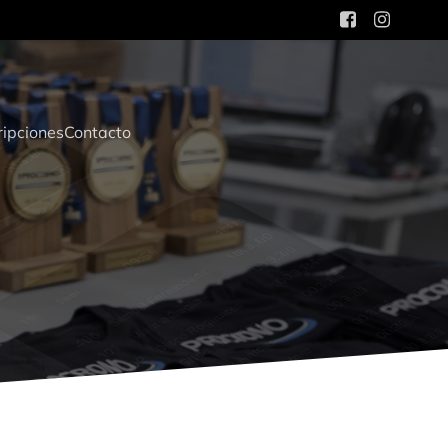
ripciones
Contacto