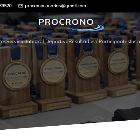
69520
procronocanarias@gmail.com
ros
Servicio Integral Deportivo
Resultados / Participantes
Insc