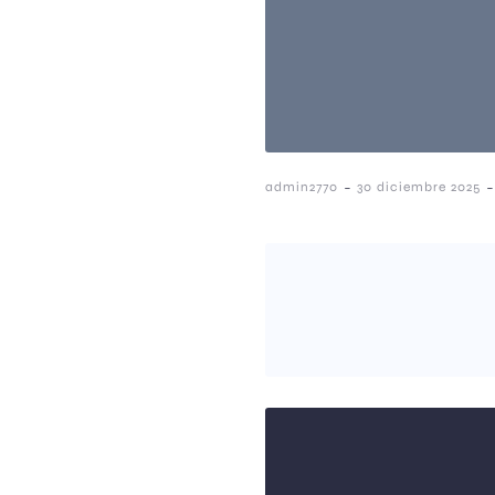
-
-
admin2770
30 diciembre 2025