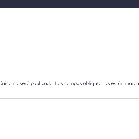
rónico no será publicada.
Los campos obligatorios están marc