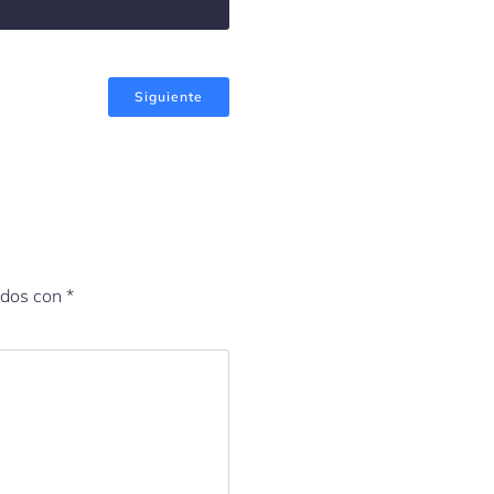
Siguiente
ados con
*