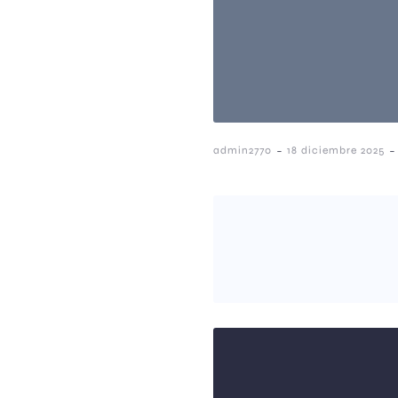
-
-
admin2770
18 diciembre 2025