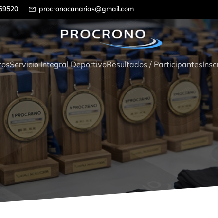
69520
procronocanarias@gmail.com
ros
Servicio Integral Deportivo
Resultados / Participantes
Insc